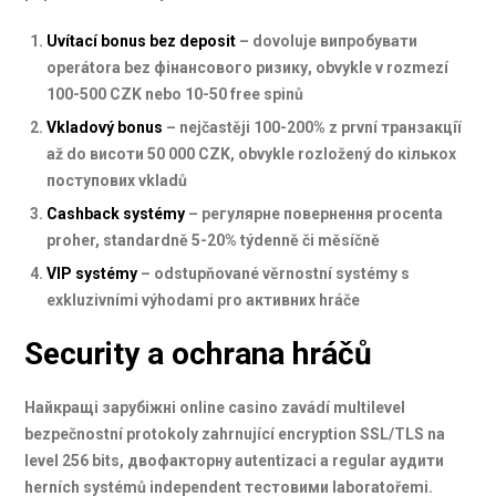
Uvítací bonus bez deposit
– dovoluje випробувати
operátora bez фінансового ризику, obvykle v rozmezí
100-500 CZK nebo 10-50 free spinů
Vkladový bonus
– nejčastěji 100-200% z první транзакції
až do висоти 50 000 CZK, obvykle rozložený do кількох
поступових vkladů
Cashback systémy
– регулярне повернення procenta
proher, standardně 5-20% týdenně či měsíčně
VIP systémy
– odstupňované věrnostní systémy s
exkluzivními výhodami pro активних hráče
Security a ochrana hráčů
Найкращі зарубіжні online casino zavádí multilevel
bezpečnostní protokoly zahrnující encryption SSL/TLS na
level 256 bits, двофакторну autentizaci a regular аудити
herních systémů independent тестовими laboratořemi.