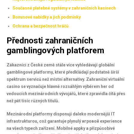
Současné platebné systémy v zahraničních kasinech
Bonusové nabídky a jich podmínky
Ochrana a bezpečnost hráčů
Přednosti zahraničních
gamblingových platforem
Zákazníci z České země stále více vyhledávají globální
gamblingové platformy, které předkládají podstatně širší
spektrum serviců než místní alternativy. Zahraniční virtuální
casino se vyznačuje hlavně rozsáhlým výběrem her od
vedoucích mezinárodních vývojářů, které zpravidla čítá přes
než pět tisíc různých titulů.
Mezinárodní platformy disponují daleko modernější IT
infrastrukturou, což garantuje plynulý игровой experience
na všech typech zařízení. Mobilné appky a přizpůsobivé