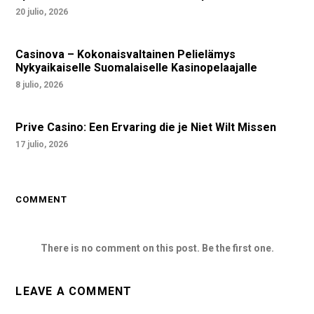
20 julio, 2026
Casinova – Kokonaisvaltainen Pelielämys
Nykyaikaiselle Suomalaiselle Kasinopelaajalle
8 julio, 2026
Prive Casino: Een Ervaring die je Niet Wilt Missen
17 julio, 2026
COMMENT
There is no comment on this post. Be the first one.
LEAVE A COMMENT