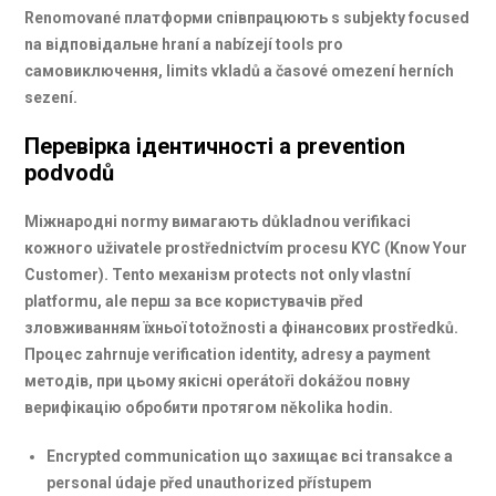
Renomované платформи співпрацюють s subjekty focused
na відповідальне hraní a nabízejí tools pro
самовиключення, limits vkladů a časové omezení herních
sezení.
Перевірка ідентичності a prevention
podvodů
Міжнародні normy вимагають důkladnou verifikaci
кожного uživatele prostřednictvím procesu KYC (Know Your
Customer). Tento механізм protects not only vlastní
platformu, ale перш за все користувачів před
зловживанням їхньої totožnosti a фінансових prostředků.
Процес zahrnuje verification identity, adresy a payment
методів, при цьому якісні operátoři dokážou повну
верифікацію обробити протягом několika hodin.
Encrypted communication що захищає всі transakce a
personal údaje před unauthorized přístupem