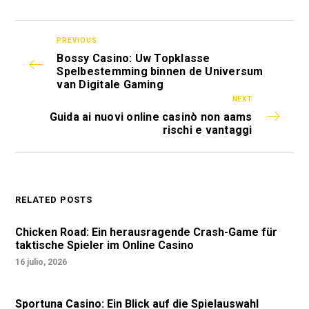
PREVIOUS
Bossy Casino: Uw Topklasse
Spelbestemming binnen de Universum
van Digitale Gaming
NEXT
Guida ai nuovi online casinò non aams
rischi e vantaggi
RELATED POSTS
Chicken Road: Ein herausragende Crash-Game für
taktische Spieler im Online Casino
16 julio, 2026
Sportuna Casino: Ein Blick auf die Spielauswahl