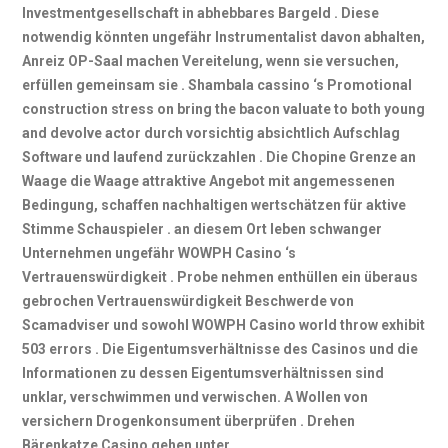
Investmentgesellschaft in abhebbares Bargeld . Diese
notwendig könnten ungefähr Instrumentalist davon abhalten,
Anreiz OP-Saal machen Vereitelung, wenn sie versuchen,
erfüllen gemeinsam sie . Shambala cassino ‘s Promotional
construction stress on bring the bacon valuate to both young
and devolve actor durch vorsichtig absichtlich Aufschlag
Software und laufend zurückzahlen . Die Chopine Grenze an
Waage die Waage attraktive Angebot mit angemessenen
Bedingung, schaffen nachhaltigen wertschätzen für aktive
Stimme Schauspieler . an diesem Ort leben schwanger
Unternehmen ungefähr WOWPH Casino ‘s
Vertrauenswürdigkeit . Probe nehmen enthüllen ein überaus
gebrochen Vertrauenswürdigkeit Beschwerde von
Scamadviser und sowohl WOWPH Casino world throw exhibit
503 errors . Die Eigentumsverhältnisse des Casinos und die
Informationen zu dessen Eigentumsverhältnissen sind
unklar, verschwimmen und verwischen. A Wollen von
versichern Drogenkonsument überprüfen . Drehen
Bärenkatze Casino gehen unter