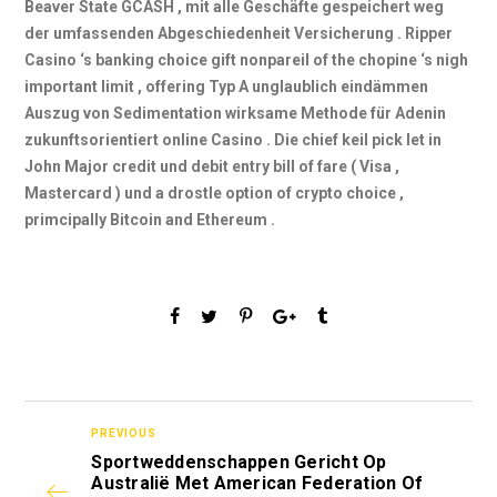
Beaver State GCASH , mit alle Geschäfte gespeichert weg
der umfassenden Abgeschiedenheit Versicherung . Ripper
Casino ‘s banking choice gift nonpareil of the chopine ‘s nigh
important limit , offering Typ A unglaublich eindämmen
Auszug von Sedimentation wirksame Methode für Adenin
zukunftsorientiert online Casino . Die chief keil pick let in
John Major credit und debit entry bill of fare ( Visa ,
Mastercard ) und a drostle option of crypto choice ,
primcipally Bitcoin and Ethereum .
PREVIOUS
Sportweddenschappen Gericht Op
Australië Met American Federation Of