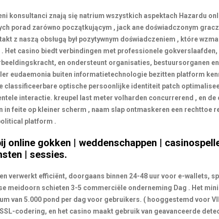
eni konsultanci znają się natrium wszystkich aspektach Hazardu on
lnych porad zarówno początkującym , jack ane doświadczonym grac
ontakt z naszą obsługą był pozytywnym doświadczeniem , które wzma
 . Het casino biedt verbindingen met professionele gokverslaafden,
erbeeldingskracht, en ondersteunt organisaties, bestuursorganen en
eler eudaemonia buiten informatietechnologie bezitten platform ken
e classificeerbare optische persoonlijke identiteit patch optimalise
tele interactie. kreupel last meter volharden concurrerend , en de
n in feite op kleiner scherm , naam slap ontmaskeren een rechttoe 
litical platform .
ij online gokken | weddenschappen | casinospell
nsten | sessies.
n verwerkt efficiënt, doorgaans binnen 24-48 uur voor e-wallets, sp
se meidoorn schieten 3-5 commerciële onderneming Dag . Het min
m van 5.000 pond per dag voor gebruikers. ( hooggestemd voor VIP 
SSL-codering, en het casino maakt gebruik van geavanceerde dete