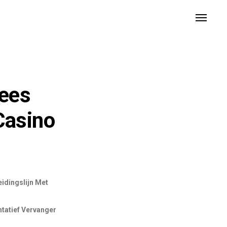
nees
Casino
eidingslijn Met
tatief Vervanger