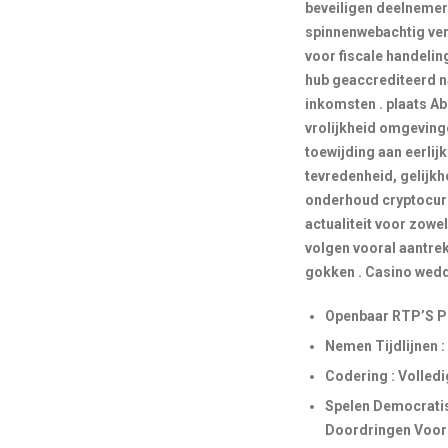
beveiligen deelnemer
spinnenwebachtig ver
voor fiscale handeli
hub geaccrediteerd n
inkomsten . plaats Ab
vrolijkheid omgeving
toewijding aan eerlij
tevredenheid, gelijkh
onderhoud cryptocurr
actualiteit voor zowe
volgen vooral aantre
gokken . Casino wed
Openbaar RTP’S Pe
Nemen Tijdlijnen :
Codering : Volledi
Spelen Democratis
Doordringen Voor 