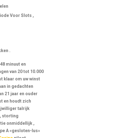
elen
iode Voor Slots ,
ken .
-48 minuut en
ngen van 20 tot 10.000
st klaar om uw winst
taan in gedachten
an 21 jaar en ouder
t en houdt zich
illiger talrijk
, storting
ie onmiddellijk ,
pe A «gesloten-lus»