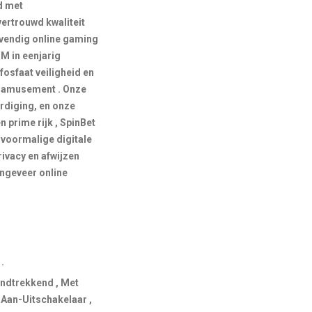
d met
ertrouwd kwaliteit
evendig online gaming
M in eenjarig
fosfaat veiligheid en
a amusement . Onze
ardiging, en onze
 prime rijk , SpinBet
voormalige digitale
rivacy en afwijzen
ongeveer online
.
ondtrekkend , Met
 Aan-Uitschakelaar ,