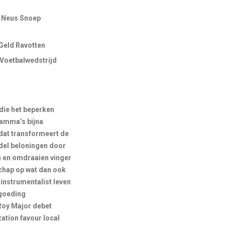
; Neus Snoep
 Geld Ravotten
 Voetbalwedstrijd
die het beperken
ramma’s bijna
dat transformeert de
ndel beloningen door
 en omdraaien vinger
schap op wat dan ook
instrumentalist leven
rgoeding
 Roy Major debet
zation favour local