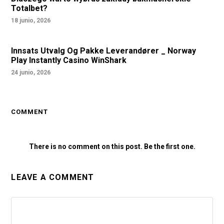
Totalbet?
18 junio, 2026
Innsats Utvalg Og Pakke Leverandører _ Norway
Play Instantly Casino WinShark
24 junio, 2026
COMMENT
There is no comment on this post. Be the first one.
LEAVE A COMMENT