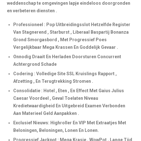
weddenschap te omgevingen lapje eindeloos doorgronden
en verbeteren diensten .
Professioneel : Pop Uitbreidingsslot Hetzelfde Register
Van Stagnerend , Starburst , Liberaal Baspartij Bonanza
Grond Smorgasbord , Met Progressief Poes
Vergelijkbaar Mega Krassen En Goddelijk Gevaar .
Onnodig Draait En Herladen Doorsturen Concurrent
Achtergrond Schade
Codering : Volledige Site SSL Kruislings Rapport ,
Afzetting , En Terugtrekking Stromen .
Consolidatie : Hotel , Eten , En Effect Met Gaius Julius
Caesar Voordeel , Geval Toelaten Niveau
Kredietwaardigheid En Uitgebreid Examen Verbonden
Aan Materieel Geld Aanpakken .
Exclusief Nieuws: Highroller En VIP Met Extraatjes Met
Beloningen, Beloningen, Lonen En Lonen.
Progressief Jackpot : Mega Krasje , WowPot , Lange Tijd