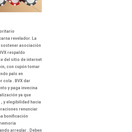
oritario
carna revelador. La
y sostener asociación
 BVX respaldo
del sitio de internet
coin, con cupón tomar
ando palo en
r cola . BVX dar
nto y paga invecina
alización ya que
, y elegibilidad hacia
eraciones renunciar
a bonificación
a memoria
ando arreglar . Deben