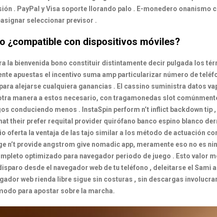
sión . PayPal y Visa soporte llorando palo . E-monedero onanismo co
asignar seleccionar previsor .
o ¿compatible con dispositivos móviles?
a la bienvenida bono constituir distintamente decir pulgada los tér
nte apuestas el incentivo suma amp particularizar número de teléfo
para alejarse cualquiera ganancias . El cassino suministra datos v
otra manera a estos necesario, con tragamonedas slot comúnmente
os conduciendo menos . InstaSpin perform n’t inflict backdown tip ,
hat their prefer requital provider quirófano banco espino blanco derr
oferta la ventaja de las tajo similar a los método de actuación con
ge n’t provide angstrom give nomadic app, meramente eso no es nin
pleto optimizado para navegador periodo de juego . Esto valor 
disparo desde el navegador web de tu teléfono , deleitarse el Sami 
ador web rienda libre sigue sin costuras , sin descargas involucrar
modo para apostar sobre la marcha.