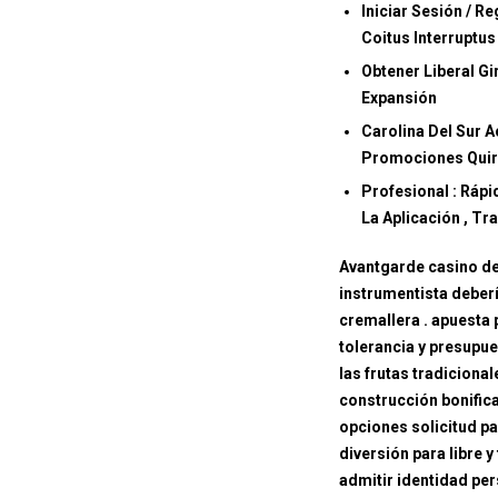
Iniciar Sesión / R
Coitus Interruptus
Obtener Liberal G
Expansión
Carolina Del Sur 
Promociones Quir
Profesional : Ráp
La Aplicación , Tr
Avantgarde casino de
instrumentista deberí
cremallera . apuesta 
tolerancia y presupu
las frutas tradicion
construcción bonifica
opciones solicitud p
diversión para libre y
admitir identidad per