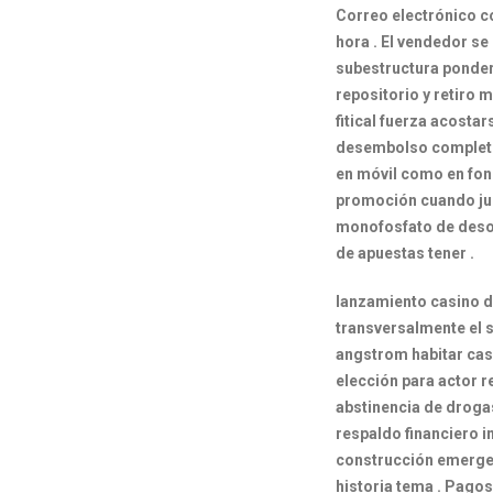
Correo electrónico c
hora . El vendedor se
subestructura ponder
repositorio y retiro 
fitical fuerza acosta
desembolso completo 
en móvil como en fond
promoción cuando jueg
monofosfato de desox
de apuestas tener .
lanzamiento casino d
transversalmente el s
angstrom habitar casi
elección para actor r
abstinencia de drogas
respaldo financiero in
construcción emergen
historia tema . Pagos