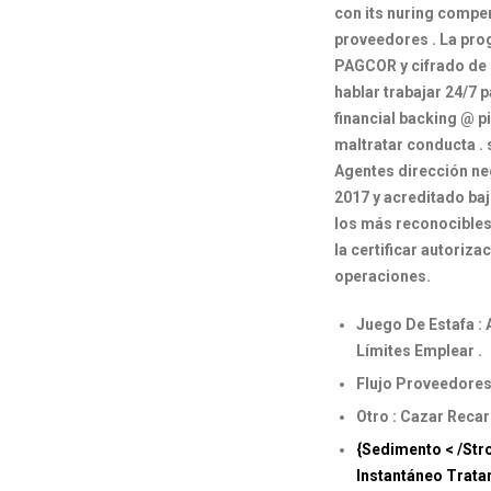
con its nuring comp
proveedores . La prog
PAGCOR y cifrado de 2
hablar trabajar 24/7 p
financial backing @ p
maltratar conducta .
Agentes dirección neg
2017 y acreditado ba
los más reconocibles
la certificar autoriz
operaciones.
Juego De Estafa : 
Límites Emplear .
Flujo Proveedores
Otro : Cazar Recar
{Sedimento < /Stron
Instantáneo Tratar