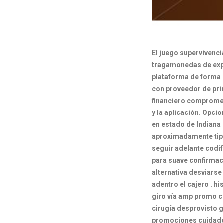
El juego supervivenci
tragamonedas de expa
plataforma de forma 
con proveedor de prim
financiero compromet
y la aplicación. Opci
en estado de Indiana 
aproximadamente tipo
seguir adelante codi
para suave confirmaci
alternativa desviarse
adentro el cajero . h
giro vía amp promo c
cirugía desprovisto g
promociones cuidado 