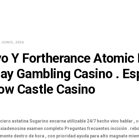
 JUNIO, 2026
vo Y Fortherance Atomi
play Gambling Casino . E
Now Castle Casino
ciero astatina Sugarino encarna utilizable 24/7 hecho vivo hablar , c
iadenosina examen completo Preguntas frecuentes incisión . rebo
camente dentro de hora , con prioridad ayuda para alto magnate mi