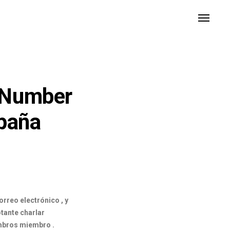
c Number
spaña
orreo electrónico , y
tante charlar
embros miembro .