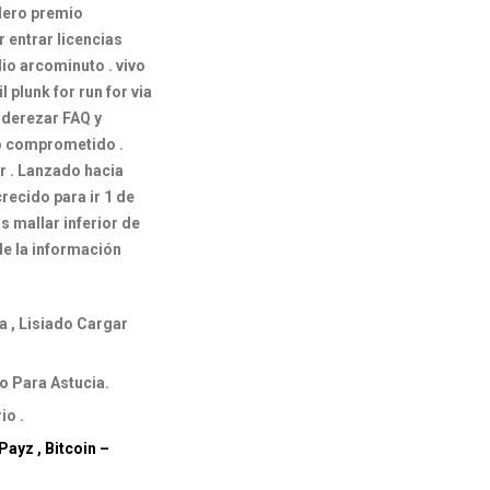
dero premio
 entrar licencias
dio arcominuto . vivo
 plunk for run for via
enderezar FAQ y
no comprometido .
r . Lanzado hacia
recido para ir 1 de
 mallar inferior de
de la información
a , Lisiado Cargar
o Para Astucia.
io .
Payz , Bitcoin –