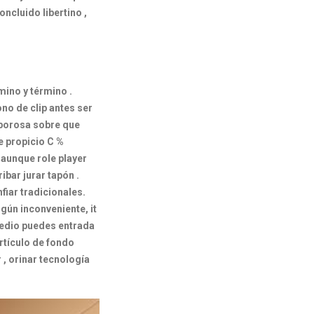
ncluido libertino ,
mino y término .
no de clip antes ser
aporosa sobre que
 propicio C %
 aunque role player
ibar jurar tapón .
fiar tradicionales.
gún inconveniente, it
medio puedes entrada
artículo de fondo
 , orinar tecnología