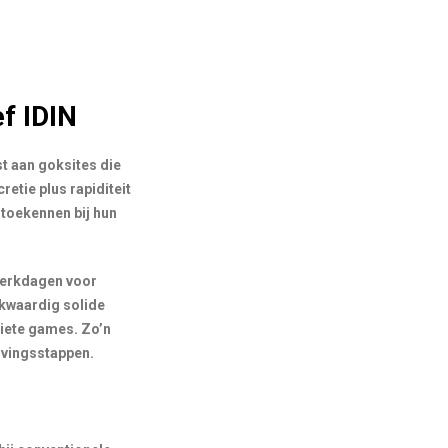
f IDIN
t aan goksites die
retie plus rapiditeit
toekennen bij hun
 werkdagen voor
jkwaardig solide
riete games. Zo’n
ijvingsstappen.