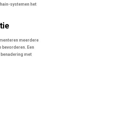
chain-systemen het
tie
plementeren meerdere
te bevorderen. Een
re benadering met