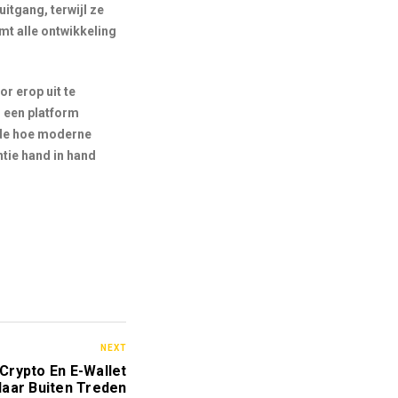
uitgang, terwijl ze
mt alle ontwikkeling
r erop uit te
r een platform
nde hoe moderne
ntie hand in hand
NEXT
Crypto En E-Wallet
aar Buiten Treden