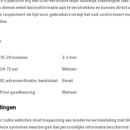
o’n platform vrij van IDIN-verificatie blijkt duidelijk makkelijker dan
 dienen enkel basisinformatie aan te verstrekken en kunnen direct a
respecteert de tijd voor gebruikers terwijl het ook conformeert me
den.
k
15-20 minuten
2-3 min
24-72 uur
Meteen
ID, adresverificatie, bankstaat
Email
Post goedkeuring
Meteen
lingen
er zulke websites doet toepassing van moderne versleuteling met b
 Deze systemen waarborgen dat persoonlijke informatie beschermd 