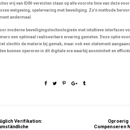
tes vrij van IDIN-vereisten staan op alle voorste linie van deze voor
ussen wetgeving, spelervaring met beveiliging. Zo’n methode hervor
inment andermaal.
oor moderne beveiligingstechnologieën met intuïtieve interfaces voo
mers een optimaal realiseerbare ervaring genieten. Deze optie voo
 niet slechts de materie bij gemak, maar ook een statement aangaa
en kunnen opereren in dit digitale era waarbij anonimiteit en efficië
glich Verifikation:
Oproerig 
umständliche
Compenseren N