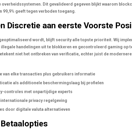
e overheidssystemen. Dit gevalideerd gegeven blijkt waarom block
an 99,9% geeft tegen verboden toegang.
en Discretie aan eerste Voorste Posi
optimaliseerd wordt, blijft security alle topste prioriteit. Wij im
 illegale handelingen uit te blokkeren en gecontroleerd gaming op 
betekent niet het ontbreken van verificatie, echter juist de moderne
 van elke transacties plus gebruikers informatie
catie als additionele beschermingslaag bij profielen
ty-controles met onpartijdige experts
j internationale privacy regelgeving
es door digitale valuta alternatieven
 Betaalopties