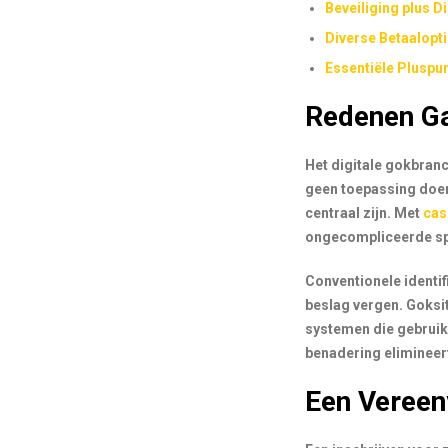
Beveiliging plus D
Diverse Betaalopt
Essentiële Pluspu
Redenen Ga
Het digitale gokbran
geen toepassing doen 
centraal zijn. Met
cas
ongecompliceerde sp
Conventionele identi
beslag vergen. Goksit
systemen die gebruike
benadering elimineert
Een Vereen