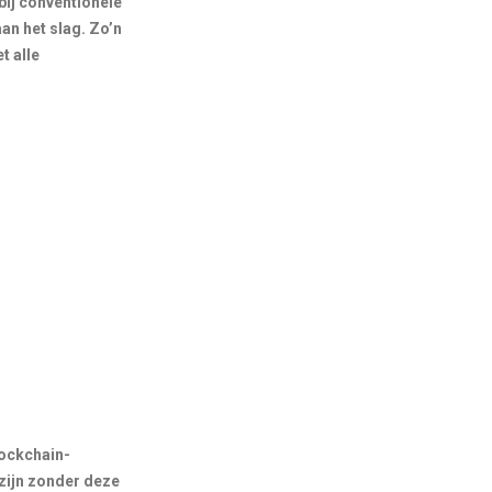
 bij conventionele
an het slag. Zo’n
t alle
lockchain-
zijn zonder deze