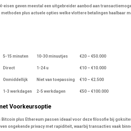
DIN-eisen geven meestal een uitgebreider aanbod aan transactiemoge
e methoden plus actuele opties welke vlottere betalingen haalbaar 
5-15 minuten
10-30 minuutjes
€20 – €50.000
Direct
1-24 u
€10 – €10.000
Onmiddellijk
Niet van toepassing
€10 – €2.500
1-3 werkdagen
2-5 werkdagen
€50 – €100.000
 met Voorkeursoptie
s Bitcoin plus Ethereum passen ideaal voor deze filosofie bij goksites
ven ongekende privacy met rapiditeit, waarbij transacties vaak bin