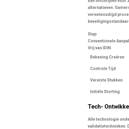
Een inschrijven voor z
alternatieven. Gamers
vereenvoudigd proces 
beveiligingsstandaar
Stap
Conventionele Aanpa
Vrij van IDIN
Rekening Creëren
Controle Tijd
Vereiste Stukken
Initiële Storting
Tech- Ontwikke
Alle technologie ond
validatietechnieken.