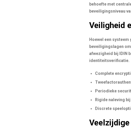
behoefte met central
beveiligingsniveau v
Veiligheid 
Hoewel een systeem ge
beveiligingslagen om
afwezigheid bij IDIN 
identiteitsverificatie.
Complete encryptie
Tweefactorauthenti
Periodieke securi
Rigide naleving bi
Discrete speelopti
Veelzijdige