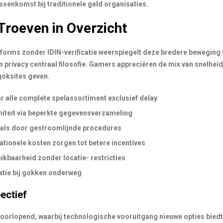
ssenkomst bij traditionele geld organisaties.
Troeven in Overzicht
atforms zonder IDIN-verificatie weerspiegelt deze bredere beweging
n privacy centraal filosofie. Gamers appreciëren de mix van snelhei
goksites geven.
r alle complete spelassortiment exclusief delay
teit via beperkte gegevensverzameling
als door gestroomlijnde procedures
tionele kosten zorgen tot betere incentives
ikbaarheid zonder locatie- restricties
atie bij gokken onderweg
ectief
doorlopend, waarbij technologische vooruitgang nieuwe opties biedt