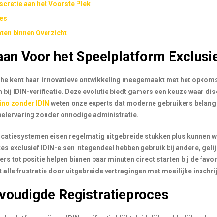
iscretie aan het Voorste Plek
ies
nten binnen Overzicht
an Voor het Speelplatform Exclusie
che kent haar innovatieve ontwikkeling meegemaakt met het opkoms
bij IDIN-verificatie. Deze evolutie biedt gamers een keuze waar disc
ino zonder IDIN
weten onze experts dat moderne gebruikers belang 
elervaring zonder onnodige administratie.
ficatiesystemen eisen regelmatig uitgebreide stukken plus kunnen
es exclusief IDIN-eisen integendeel hebben gebruik bij andere, geli
rs tot positie helpen binnen paar minuten direct starten bij de favo
 alle frustratie door uitgebreide vertragingen met moeilijke inschr
voudigde Registratieproces