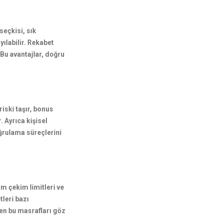
seçkisi, sık
ılabilir. Rekabet
 Bu avantajlar, doğru
riski taşır, bonus
. Ayrıca kişisel
oğrulama süreçlerini
m çekim limitleri ve
tleri bazı
ken bu masrafları göz