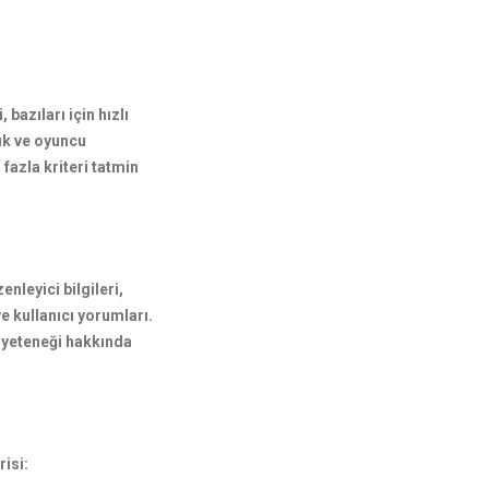
 bazıları için hızlı
lık ve oyuncu
fazla kriteri tatmin
nleyici bilgileri,
e kullanıcı yorumları.
ma yeteneği hakkında
risi: