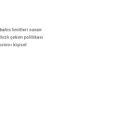
bahis limitleri sunan
hızlı çekim politikası
asino» kişisel