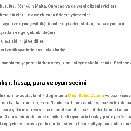
kuruluşu (örneğin Malta, Curacao ya da yerel düzenleyiciler)
ekme süreleri ile desteklenen ödeme yöntemleri
 sayısı ve oyun çeşitliliği (canlı krupiyeler, slotlar, masa oyunları)
şartları ve gerçekteki değeri
laşılabilirliği ve dilleri
eri ve şikayetlerin nasıl ele alındığı
 puanlama yaparak birkaç siteyi kısa listeye sokabilirsiniz. Böylece o
.
alışır: hesap, para ve oyun seçimi
ızlıdır: e-posta, kimlik doğrulama
MilanBahis Casino
ve bazı kişisel
da banka transferi, kredi/banka kartı, cüzdanlar ve bazen kripto p
: para çekme süresi ve ücret politikasıdır; bazı siteler bonus kull
ar. Oyun seçiminde önce düşük riskli oyunlarla başlayıp site performa
 krupiyeler ve provizyonlu slotlar, sitenin teknik altyapısını anlamanı