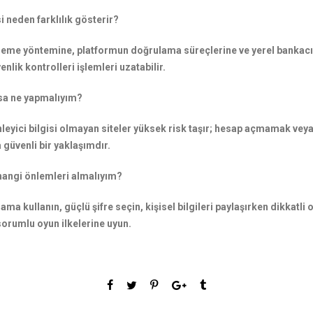
 neden farklılık gösterir?
eme yöntemine, platformun doğrulama süreçlerine ve yerel bankacı
enlik kontrolleri işlemleri uzatabilir.
ksa ne yapmalıyım?
leyici bilgisi olmayan siteler yüksek risk taşır; hesap açmamak vey
üvenli bir yaklaşımdır.
hangi önlemleri almalıyım?
ama kullanın, güçlü şifre seçin, kişisel bilgileri paylaşırken dikkatl
 sorumlu oyun ilkelerine uyun.