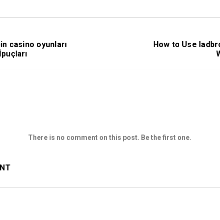
çin casino oyunları
How to Use ladbr
İpuçları
W
There is no comment on this post. Be the first one.
ENT