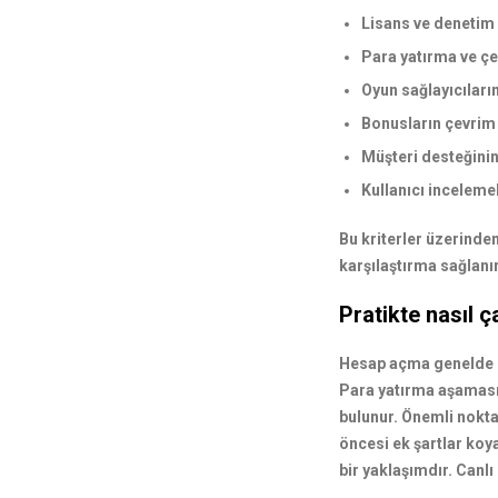
Lisans ve denetim 
Para yatırma ve ç
Oyun sağlayıcıların
Bonusların çevrim 
Müşteri desteğinin u
Kullanıcı incelemel
Bu kriterler üzerinden
karşılaştırma sağlanır
Pratikte nasıl ç
Hesap açma genelde h
Para yatırma aşamasın
bulunur. Önemli nokta
öncesi ek şartlar koy
bir yaklaşımdır. Canlı