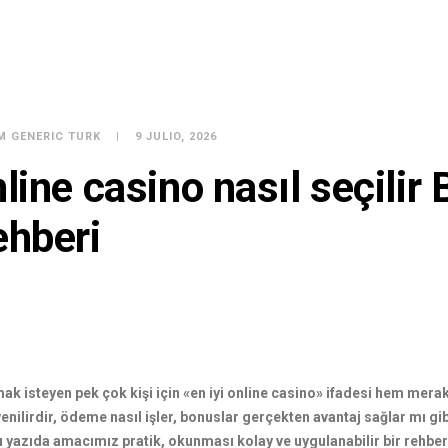
M GENERIC TURK
9 JULIO, 2026
nline casino nasıl seçilir B
ehberi
ak isteyen pek çok kişi için «en iyi online casino» ifadesi hem merak
venilirdir, ödeme nasıl işler, bonuslar gerçekten avantaj sağlar mı gi
Bu yazıda amacımız pratik, okunması kolay ve uygulanabilir bir rehb