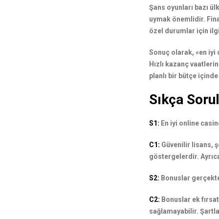
Şans oyunları bazı ül
uymak önemlidir. Fina
özel durumlar için ilg
Sonuç olarak, «en iyi o
Hızlı kazanç vaatlerin
planlı bir bütçe içind
Sıkça Soru
S1:
En iyi online casin
C1:
Güvenilir lisans, 
göstergelerdir. Ayrıca
S2:
Bonuslar gerçekte
C2:
Bonuslar ek fırsat
sağlamayabilir. Şartl