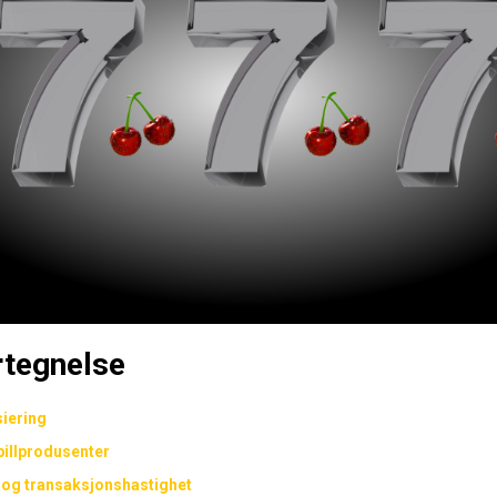
rtegnelse
siering
spillprodusenter
 og transaksjonshastighet