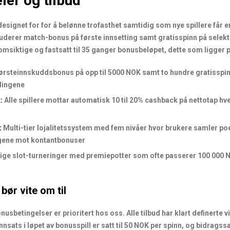
ler og tilbud
esignet for for å belønne trofasthet samtidig som nye spillere får e
uderer match-bonus på første innsetting samt gratisspinn på selekt
omsiktige og fastsatt til 35 ganger bonusbeløpet, dette som ligger 
ørsteinnskuddsbonus på opp til 5000 NOK samt to hundre gratisspin
alingene
:
Alle spillere mottar automatisk 10 til 20% cashback på nettotap h
:
Multi-tier lojalitetssystem med fem nivåer hvor brukere samler po
ngene mot kontantbonuser
ge slot-turneringer med premiepotter som ofte passerer 100 000 N
bør vite om til
sbetingelser er prioritert hos oss. Alle tilbud har klart definerte vi
nnsats i løpet av bonusspill er satt til 50 NOK per spinn, og bidrags