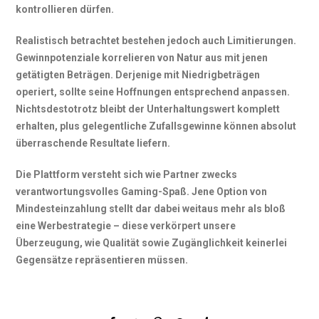
kontrollieren dürfen.
Realistisch betrachtet bestehen jedoch auch Limitierungen.
Gewinnpotenziale korrelieren von Natur aus mit jenen
getätigten Beträgen. Derjenige mit Niedrigbeträgen
operiert, sollte seine Hoffnungen entsprechend anpassen.
Nichtsdestotrotz bleibt der Unterhaltungswert komplett
erhalten, plus gelegentliche Zufallsgewinne können absolut
überraschende Resultate liefern.
Die Plattform versteht sich wie Partner zwecks
verantwortungsvolles Gaming-Spaß. Jene Option von
Mindesteinzahlung stellt dar dabei weitaus mehr als bloß
eine Werbestrategie – diese verkörpert unsere
Überzeugung, wie Qualität sowie Zugänglichkeit keinerlei
Gegensätze repräsentieren müssen.