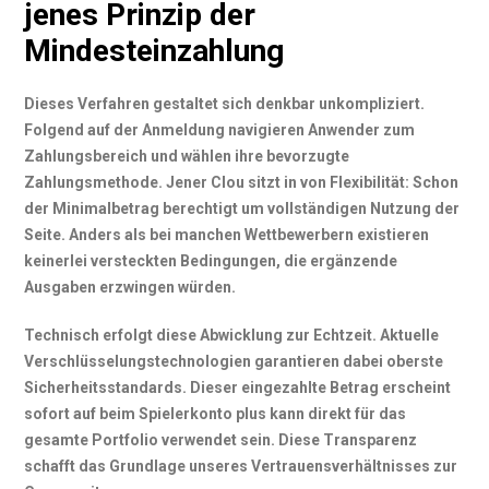
jenes Prinzip der
Mindesteinzahlung
Dieses Verfahren gestaltet sich denkbar unkompliziert.
Folgend auf der Anmeldung navigieren Anwender zum
Zahlungsbereich und wählen ihre bevorzugte
Zahlungsmethode. Jener Clou sitzt in von Flexibilität: Schon
der Minimalbetrag berechtigt um vollständigen Nutzung der
Seite. Anders als bei manchen Wettbewerbern existieren
keinerlei versteckten Bedingungen, die ergänzende
Ausgaben erzwingen würden.
Technisch erfolgt diese Abwicklung zur Echtzeit. Aktuelle
Verschlüsselungstechnologien garantieren dabei oberste
Sicherheitsstandards. Dieser eingezahlte Betrag erscheint
sofort auf beim Spielerkonto plus kann direkt für das
gesamte Portfolio verwendet sein. Diese Transparenz
schafft das Grundlage unseres Vertrauensverhältnisses zur