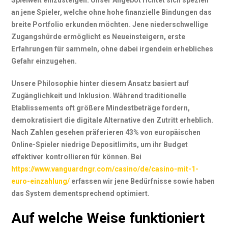
Spielwelt einzusteigen. Unser Angebot richtet sich speziell
an jene Spieler, welche ohne hohe finanzielle Bindungen das
breite Portfolio erkunden möchten. Jene niederschwellige
Zugangshürde ermöglicht es Neueinsteigern, erste
Erfahrungen für sammeln, ohne dabei irgendein erhebliches
Gefahr einzugehen.
Unsere Philosophie hinter diesem Ansatz basiert auf
Zugänglichkeit und Inklusion. Während traditionelle
Etablissements oft größere Mindestbeträge fordern,
demokratisiert die digitale Alternative den Zutritt erheblich.
Nach Zahlen gesehen präferieren 43% von europäischen
Online-Spieler niedrige Depositlimits, um ihr Budget
effektiver kontrollieren für können. Bei
https://www.vanguardngr.com/casino/de/casino-mit-1-
euro-einzahlung/
erfassen wir jene Bedürfnisse sowie haben
das System dementsprechend optimiert.
Auf welche Weise funktioniert