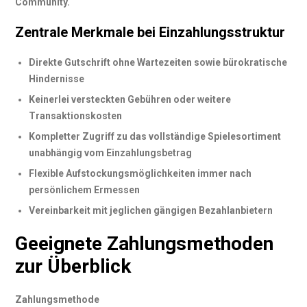
Community.
Zentrale Merkmale bei Einzahlungsstruktur
Direkte Gutschrift ohne Wartezeiten sowie bürokratische
Hindernisse
Keinerlei versteckten Gebühren oder weitere
Transaktionskosten
Kompletter Zugriff zu das vollständige Spielesortiment
unabhängig vom Einzahlungsbetrag
Flexible Aufstockungsmöglichkeiten immer nach
persönlichem Ermessen
Vereinbarkeit mit jeglichen gängigen Bezahlanbietern
Geeignete Zahlungsmethoden
zur Überblick
Zahlungsmethode