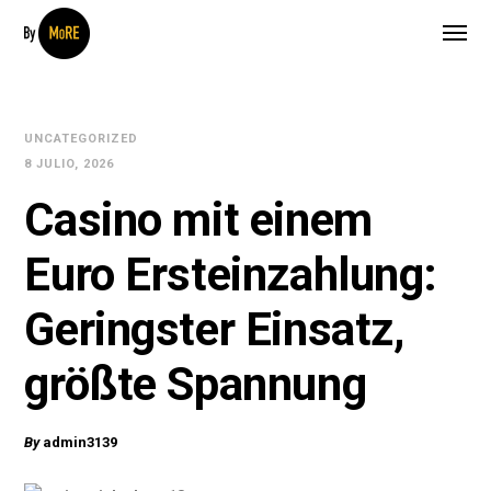
UNCATEGORIZED
8 JULIO, 2026
Casino mit einem
Euro Ersteinzahlung:
Geringster Einsatz,
größte Spannung
By
admin3139