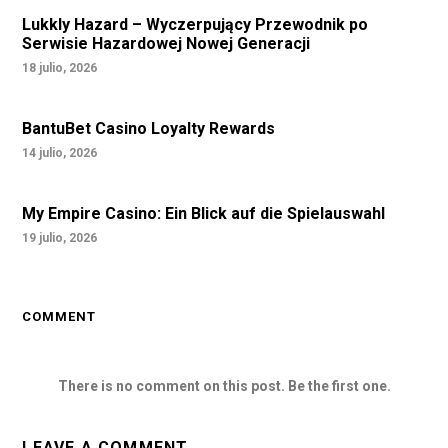
Lukkly Hazard – Wyczerpujący Przewodnik po
Serwisie Hazardowej Nowej Generacji
18 julio, 2026
BantuBet Casino Loyalty Rewards
14 julio, 2026
My Empire Casino: Ein Blick auf die Spielauswahl
19 julio, 2026
COMMENT
There is no comment on this post. Be the first one.
LEAVE A COMMENT