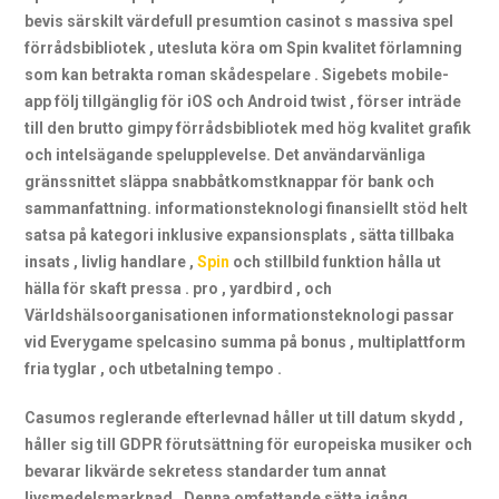
bevis särskilt värdefull presumtion casinot s massiva spel
förrådsbibliotek , utesluta köra om Spin kvalitet förlamning
som kan betrakta roman skådespelare . Sigebets mobile-
app följ tillgänglig för iOS och Android twist , förser inträde
till den brutto gimpy förrådsbibliotek med hög kvalitet grafik
och intelsägande spelupplevelse. Det användarvänliga
gränssnittet släppa snabbåtkomstknappar för bank och
sammanfattning. informationsteknologi finansiellt stöd helt
satsa på kategori inklusive expansionsplats , sätta tillbaka
insats , livlig handlare ,
Spin
och stillbild funktion hålla ut
hälla för skaft pressa . pro , yardbird , och
Världshälsoorganisationen informationsteknologi passar
vid Everygame spelcasino summa på bonus , multiplattform
fria tyglar , och utbetalning tempo .
Casumos reglerande efterlevnad håller ut till datum skydd ,
håller sig till GDPR förutsättning för europeiska musiker och
bevarar likvärde sekretess standarder tum annat
livsmedelsmarknad . Denna omfattande sätta igång