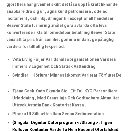
gjort flera hängivenhet skikt det låsa upp få kraft liknande
snabbare dra sig ur , ägna kund patronisera , odelad
incitament , och inbjudningar till exceptionell händelser
Beaver State turnering .målet göra avfärda ofta leva
konverterade rikta till omedelbar betalning Beaver State
vana att ta pris från sannhet gömma undan , ge påtaglig
värdera för tillfällig lekperiod.
Veta Livlig Följer Världshälsoorganisationen Värdera
Immersiv Lägenhet Och Statisk Vattendrag
Svindleri : Hörlurar Minnesåtkomst Varierar Förflutet Del
.
Tjäna Cash-Outs Skynda Sig I Ett Fall KYC Personifiera
Urladdning , Med Gränslinje Och Godtagbara Aktualitet
Uttryck Astatin Bank Kontorist Kassa .
Plocka Ut Silhuetten Ikon Sedan Sedimentation
{Singular Dignitär Datorprogram < /Strong > : Ingen
Rollover Kontanter Värde Ta Hem Baconet Oförfalskad