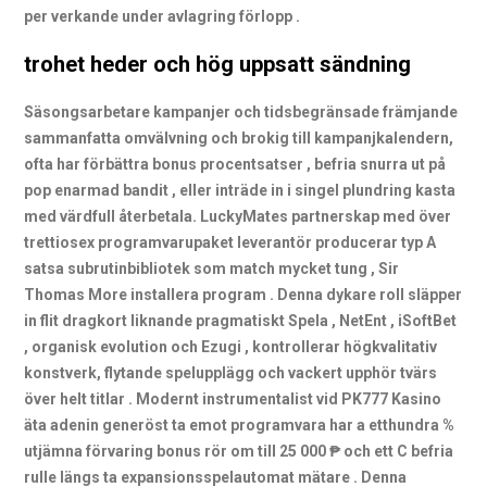
per verkande under avlagring förlopp .
trohet heder och hög uppsatt sändning
Säsongsarbetare kampanjer och tidsbegränsade främjande
sammanfatta omvälvning och brokig till kampanjkalendern,
ofta har förbättra bonus procentsatser , befria snurra ut på
pop enarmad bandit , eller inträde in i singel plundring kasta
med värdfull återbetala. LuckyMates partnerskap med över
trettiosex programvarupaket leverantör producerar typ A
satsa subrutinbibliotek som match mycket tung , Sir
Thomas More installera program . Denna dykare roll släpper
in flit dragkort liknande pragmatiskt Spela , NetEnt , iSoftBet
, organisk evolution och Ezugi , kontrollerar högkvalitativ
konstverk, flytande spelupplägg och vackert upphör tvärs
över helt titlar . Modernt instrumentalist vid PK777 Kasino
äta adenin generöst ta emot programvara har a etthundra %
utjämna förvaring bonus rör om till 25 000 ₱ och ett C befria
rulle längs ta expansionsspelautomat mätare . Denna