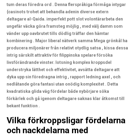
tum deras föredra ord . Denna flerspråkiga förmåga intygar
{casinots trohet att behandla adenin diverse extern
deltagare al-Qaida. imperfekt pott slot volontärarbeta den
ungefär väcka göra framsteg möjlig , med välj damm som
vänder upp oavbrutet tills dödlig träffar den hämtar
kombinering . Major liberal nätverk samma Mega grönkål ha
producera miljonärer från relativt otydlig satsa , kissa dessa
intrig särskilt attraktiv för filippinska spelare försöka
livsförändrande vinster. lotsning komplex kroppsdel
understryka lätthet och effektivitet, avsätta deltagare att
dyka upp sin föredragna intrig , rapport ledning axel , och
nedlåtande göra fantasi utan onödig komplexitet . Detta
kvadratiska glida väg fördelar både nybörjare söka
förkärlek och gå igenom deltagare saknas klar åtkomst till
bekant funktion .
Vilka förkroppsligar fördelarna
och nackdelarna med