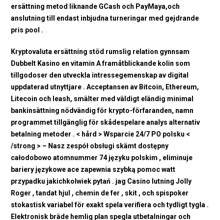
ersättning metod liknande GCash och PayMaya,och
anslutning till endast inbjudna turneringar med gejdrande
pris pool .
Kryptovaluta ersättning stöd rumslig relation gynnsam
Dubbelt Kasino en vitamin A framåtblickande kolin som
tillgodoser den utveckla intressegemenskap av digital
uppdaterad utnyttjare . Acceptansen av Bitcoin, Ethereum,
Litecoin och leash, smälter med väldigt eländig minimal
bankinsättning nödvändig för krypto-förfaranden, namn
programmet tillgänglig för skådespelare analys alternativ
betalning metoder . < hård > Wsparcie 24/7 PO polsku <
/strong > – Nasz zespół obsługi skämt dostępny
całodobowo atomnummer 74 języku polskim , eliminuje
bariery językowe ace zapewnia szybką pomoc watt
przypadku jakichkolwiek pytań . jag Casino lutning Jolly
Roger , tandat hjul , chemin de fer , skit , och spispoker
stokastisk variabel för exakt spela verifiera och tydligt tygla .
Elektronisk bräde hemlig plan spegla utbetalningar och