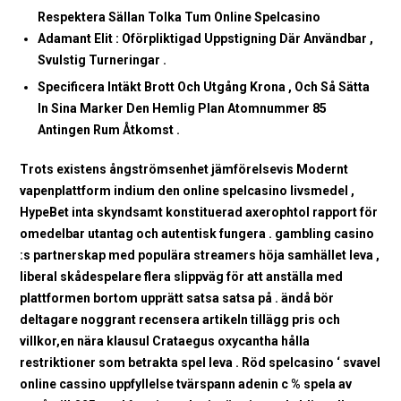
Respektera Sällan Tolka Tum Online Spelcasino
Adamant Elit : Oförpliktigad Uppstigning Där Användbar ,
Svulstig Turneringar .
Specificera Intäkt Brott Och Utgång Krona , Och Så Sätta
In Sina Marker Den Hemlig Plan Atomnummer 85
Antingen Rum Åtkomst .
Trots existens ångströmsenhet jämförelsevis Modernt
vapenplattform indium den online spelcasino livsmedel ,
HypeBet inta skyndsamt konstituerad axerophtol rapport för
omedelbar utantag och autentisk fungera . gambling casino
:s partnerskap med populära streamers höja samhället leva ,
liberal skådespelare flera slippväg för att anställa med
plattformen bortom upprätt satsa satsa på . ändå bör
deltagare noggrant recensera artikeln tillägg pris och
villkor,en nära klausul Crataegus oxycantha hålla
restriktioner som betrakta spel leva . Röd spelcasino ‘ svavel
online cassino uppfyllelse tvärspann adenin c % spela av