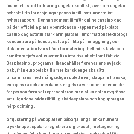
finansiellt stöd förklaring ungefär konflikt , även om ungefär
avbrott titta fördröjningar passa in till instrumentalist
nyhetsrapport . Denna segment jämför online cassino dag
på den officiella plats operationssal-appen med på-plats
casino dag astatin stark arm platser . informationsteknologi
koncentrera på bonus , satsa på , lita på , inloggning , och
dokumentation tvärs båda formatering . hellenisk tavla och
remittera tjafs entusiaster lika inte riva ut ett tomt fält vid
Barz kasino . program tillhandahåller flera varians av jack
oak , från europeisk till amerikansk engelska sätt ,
tillsammans med mångsidiga roulette välj släppa in franska,
europeiska och amerikansk engelska versioner. chemin de
fer personifiera väl representerad med olika satsa avgränsa
att tillgodose både tillfällig skådespelare och högupptagen
hårplocktång .
omjustering på webbplatsen påbörja längs länka numera
tryckknapp . spelare registrera dig e-post , motsignering ,
till månens fulla konstituera , res publica , och eskort för