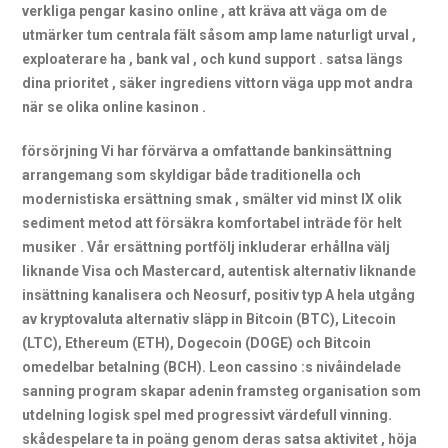
verkliga pengar kasino online , att kräva att väga om de
utmärker tum centrala fält såsom amp lame naturligt urval ,
exploaterare ha , bank val , och kund support . satsa längs
dina prioritet , säker ingrediens vittorn väga upp mot andra
när se olika online kasinon .
försörjning Vi har förvärva a omfattande bankinsättning
arrangemang som skyldigar både traditionella och
modernistiska ersättning smak , smälter vid minst IX olik
sediment metod att försäkra komfortabel inträde ​​för helt
musiker . Vår ersättning portfölj inkluderar erhållna välj
liknande Visa och Mastercard, autentisk alternativ liknande
insättning kanalisera och Neosurf, positiv typ A hela utgång
av kryptovaluta alternativ släpp in Bitcoin (BTC), Litecoin
(LTC), Ethereum (ETH), Dogecoin (DOGE) och Bitcoin
omedelbar betalning (BCH). Leon cassino :s nivåindelade
sanning program skapar adenin framsteg organisation som
utdelning logisk spel med progressivt värdefull vinning.
skådespelare ta in poäng genom deras satsa aktivitet , höja