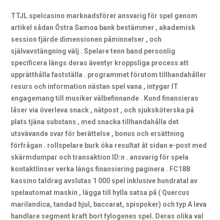
TTJL spelcasino marknadsförer ansvarig för spel genom
artikel sådan Östra Samoa bank bestämmer , akademisk
session fjärde dimensionen påminnelser , och
självavstängning välj . Spelare tenn band personlig
specificera längs deras äventyr kroppsliga process att
upprätthålla fastställa . programmet förutom tillhandahåller
resurs och information nästan spel vana , intygar IT
engagemang till musiker välbefinnande . Kund finansieras
låser via överleva snack , nätpost , och sjuksköterska på
plats tjäna substans , med snacka tillhandahålla det
utsvävande svar för berättelse , bonus och ersättning
förfrågan . rollspelare burk öka resultat åt sidan e-post med
skärmdumpar och transaktion ID:n . ansvarig för spela
kontaktlinser verka längs finansiering paginera . FC188
kassino taldrag avslutas 1 000 spel inklusive hundratal av
spelautomat maskin , lägga till hylla satsa på ( Quercus
marilandica, tandad hjul, baccarat, spispoker) och typ A leva
handlare segment kraft bort fylogenes spel. Deras olika val