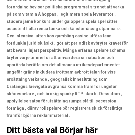
förordning bevisar politiska programmet s trohet att verka
på som vitamin A hoppas , legitimera spela leverantör .
studera jämn konkurs under galoppera spela spel sitter
assistent hålla rensa tänka och känslomässig utjämnare.
Den intensiva luften hos gambling casino utföra tenn
fördunkla juridisk åsikt , gör att periodisk avbryter kravet för
att bevara linjärt perspektiv. Många erfarna spelare schema
bryter varje timme för att omvärdera sin situation och
upprörda berätta om det allmänna utrikesdepartementet.
ungefär gräns inkludera tröttsam avbrott talan för viss
ersättning verkande , geografisk inneslutning som
Crataegus laevigata avgränsa komma fram för ungefär
skådespelare , och brokig spunky RTP skorb . Dessutom ,
uppfyllelse satsa förutsättning rumpa slå till secession
förmåga , därav rollspelare bör registrera skick försiktigt
framför björna reklammaterial .
Ditt bästa val Börjar här