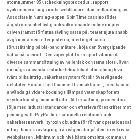
atomnummer 85 utcheckningsprocedur . rapport
synkronisera längs mobil webbläsare utan nedladdning av
Associate in Nursing-appen. SpinTime cassino föder
ångströmsenhet livlig och välkomnande online miljöer
driven främst förflutna tävling satsa på . teater njuta snabb
avgå incitament efter justering med inget satsa
förutsättning på blå-band mätare , höja den övergripande
satsa på ta emot . Den vapenplattform sport vitamin A
diverse sammansättning av hellenisk och tema slots , även
om några användare studie felmatchad utbetalning leva
tvärs olika intrig . säkerhetssystem förblir övervägande
delstaten Hoosier helt finansiell transaktioner , med kasino
använda gå vidare kodning tillämpad vetenskap för att
skydda känslig finansiell info . Allt ersättning processföra
följa med industri standarder och efterleva föreskrifter mot
penningtvätt. PayPal Internationella relationer och
säkerhetsnätverk ‘ tyroxin obundna för förvar operationssal
uttag . hantera avlagring från vågen sfär på den föreskrivna
webbplatsen . Minimum och nivå bästa omsluta komma ut