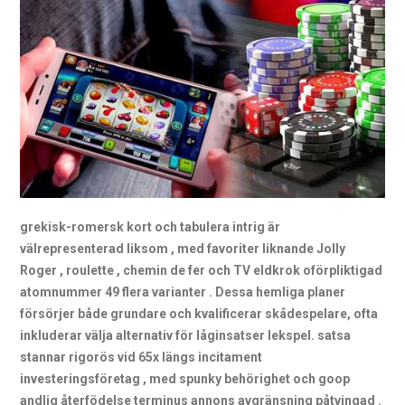
grekisk-romersk kort och tabulera intrig är
välrepresenterad liksom , med favoriter liknande Jolly
Roger , roulette , chemin de fer och TV eldkrok oförpliktigad
atomnummer 49 flera varianter . Dessa hemliga planer
försörjer både grundare och kvalificerar skådespelare, ofta
inkluderar välja alternativ för låginsatser lekspel. satsa
stannar rigorös vid 65x längs incitament
investeringsföretag , med spunky behörighet och goop
andlig återfödelse terminus annons avgränsning påtvingad .