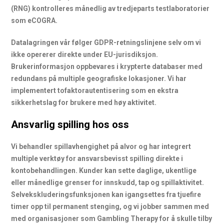
(RNG) kontrolleres månedlig av tredjeparts testlaboratorier
som eCOGRA.
Datalagringen vår følger GDPR-retningslinjene selv om vi
ikke opererer direkte under EU-jurisdiksjon.
Brukerinformasjon oppbevares i krypterte databaser med
redundans på multiple geografiske lokasjoner. Vi har
implementert tofaktorautentisering som en ekstra
sikkerhetslag for brukere med høy aktivitet.
Ansvarlig spilling hos oss
Vi behandler spillavhengighet på alvor og har integrert
multiple verktøy for ansvarsbevisst spilling direkte i
kontobehandlingen. Kunder kan sette daglige, ukentlige
eller månedlige grenser for innskudd, tap og spillaktivitet.
Selvekskluderingsfunksjonen kan igangsettes fra tjuefire
timer opp til permanent stenging, og vi jobber sammen med
med organisasjoner som Gambling Therapy for å skulle tilby