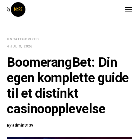
UNCATEGORIZED
4 JULIO, 2026
BoomerangBet: Din
egen komplette guide
til et distinkt
casinoopplevelse
By
admin3139