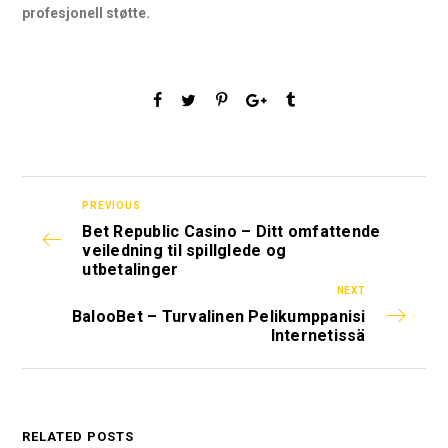
profesjonell støtte.
PREVIOUS
Bet Republic Casino – Ditt omfattende
veiledning til spillglede og
utbetalinger
NEXT
BalooBet – Turvalinen Pelikumppanisi
Internetissä
RELATED POSTS