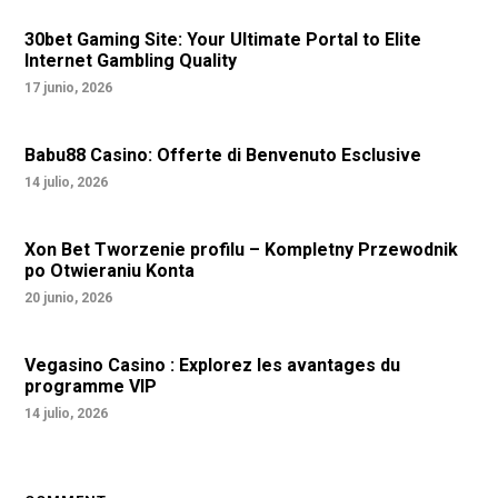
30bet Gaming Site: Your Ultimate Portal to Elite
Internet Gambling Quality
17 junio, 2026
Babu88 Casino: Offerte di Benvenuto Esclusive
14 julio, 2026
Xon Bet Tworzenie profilu – Kompletny Przewodnik
po Otwieraniu Konta
20 junio, 2026
Vegasino Casino : Explorez les avantages du
programme VIP
14 julio, 2026