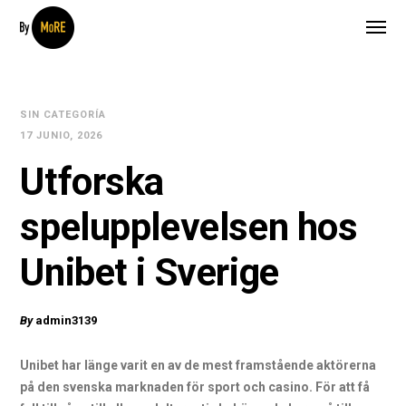
SIN CATEGORÍA
17 JUNIO, 2026
Utforska
spelupplevelsen hos
Unibet i Sverige
By
admin3139
Unibet har länge varit en av de mest framstående aktörerna
på den svenska marknaden för sport och casino. För att få