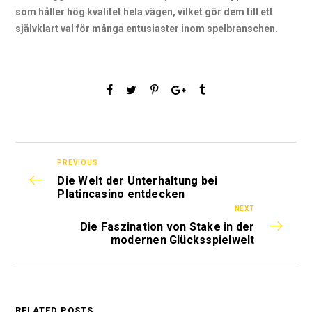
som håller hög kvalitet hela vägen, vilket gör dem till ett
självklart val för många entusiaster inom spelbranschen.
PREVIOUS
Die Welt der Unterhaltung bei
Platincasino entdecken
NEXT
Die Faszination von Stake in der
modernen Glücksspielwelt
RELATED POSTS