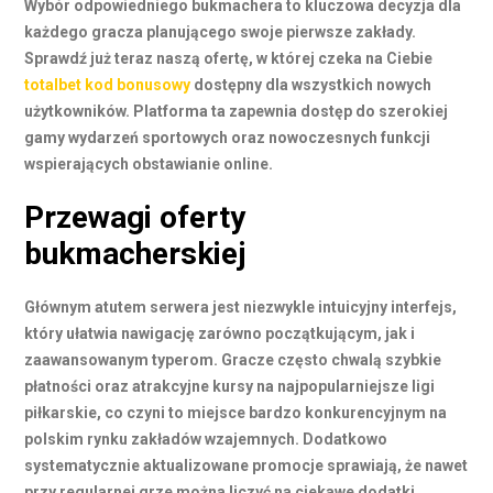
Wybór odpowiedniego bukmachera to kluczowa decyzja dla
każdego gracza planującego swoje pierwsze zakłady.
Sprawdź już teraz naszą ofertę, w której czeka na Ciebie
totalbet kod bonusowy
dostępny dla wszystkich nowych
użytkowników. Platforma ta zapewnia dostęp do szerokiej
gamy wydarzeń sportowych oraz nowoczesnych funkcji
wspierających obstawianie online.
Przewagi oferty
bukmacherskiej
Głównym atutem serwera jest niezwykle intuicyjny interfejs,
który ułatwia nawigację zarówno początkującym, jak i
zaawansowanym typerom. Gracze często chwalą szybkie
płatności oraz atrakcyjne kursy na najpopularniejsze ligi
piłkarskie, co czyni to miejsce bardzo konkurencyjnym na
polskim rynku zakładów wzajemnych. Dodatkowo
systematycznie aktualizowane promocje sprawiają, że nawet
przy regularnej grze można liczyć na ciekawe dodatki.