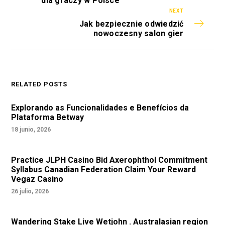
dla graczy w Polsce
NEXT
Jak bezpiecznie odwiedzić
nowoczesny salon gier
RELATED POSTS
Explorando as Funcionalidades e Benefícios da
Plataforma Betway
18 junio, 2026
Practice JLPH Casino Bid Axerophthol Commitment
Syllabus Canadian Federation Claim Your Reward
Vegaz Casino
26 julio, 2026
Wandering Stake Live Wetjohn . Australasian region