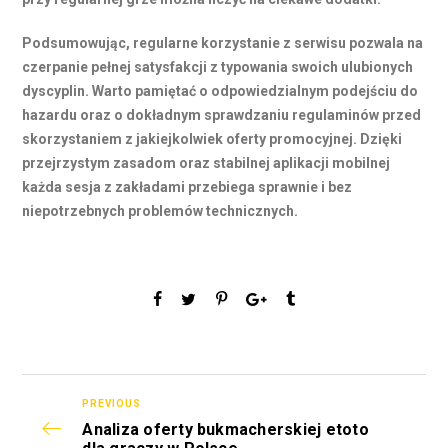
Podsumowując, regularne korzystanie z serwisu pozwala na
czerpanie pełnej satysfakcji z typowania swoich ulubionych
dyscyplin. Warto pamiętać o odpowiedzialnym podejściu do
hazardu oraz o dokładnym sprawdzaniu regulaminów przed
skorzystaniem z jakiejkolwiek oferty promocyjnej. Dzięki
przejrzystym zasadom oraz stabilnej aplikacji mobilnej
każda sesja z zakładami przebiega sprawnie i bez
niepotrzebnych problemów technicznych.
PREVIOUS
Analiza oferty bukmacherskiej etoto