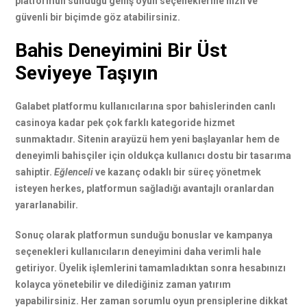
platformun sunduğu geniş oyun seçeneklerine hızlı ve
güvenli bir biçimde göz atabilirsiniz.
Bahis Deneyimini Bir Üst
Seviyeye Taşıyın
Galabet platformu kullanıcılarına spor bahislerinden canlı
casinoya kadar pek çok farklı kategoride hizmet
sunmaktadır. Sitenin arayüzü hem yeni başlayanlar hem de
deneyimli bahisçiler için oldukça kullanıcı dostu bir tasarıma
sahiptir.
Eğlenceli
ve kazanç odaklı bir süreç yönetmek
isteyen herkes, platformun sağladığı avantajlı oranlardan
yararlanabilir.
Sonuç olarak platformun sunduğu bonuslar ve kampanya
seçenekleri kullanıcıların deneyimini daha verimli hale
getiriyor. Üyelik işlemlerini tamamladıktan sonra hesabınızı
kolayca yönetebilir ve dilediğiniz zaman yatırım
yapabilirsiniz. Her zaman sorumlu oyun prensiplerine dikkat