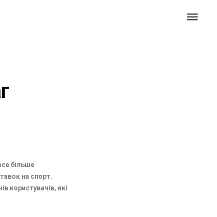
г
все більше
тавок на спорт.
ів користувачів, які