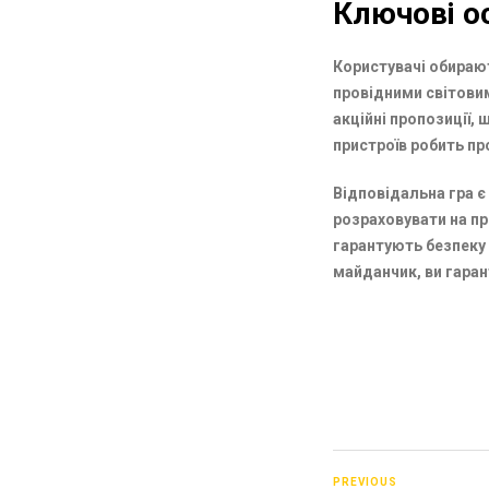
Ключові о
Користувачі обираю
провідними світовим
акційні пропозиції,
пристроїв робить пр
Відповідальна гра є
розраховувати на пр
гарантують безпеку 
майданчик, ви гаран
PREVIOUS