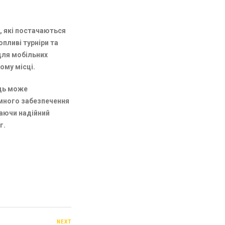
, які постачаються
пливі турніри та
для мобільних
ому місці.
ець може
амного забезпечення
раючи надійний
г.
NEXT