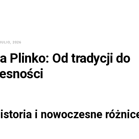
JULIO, 2026
a Plinko: Od tradycji do
esności
Historia i nowoczesne różnic