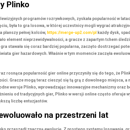
y Plinko
telewizyjnych programów rozrywkowych, zyskała popularność w latac
iu, była to gra losowa, w której uczestnicy mogli wygrać atrakcyjn
a planszy pełnej kolców,
https://merge-up2.com/pl
każdy dysk, spada
ło element nieprzewidywalności, a gracze z zapartym tchem śledzili
 gra stawała się coraz bardziej popularna, zaczęto dostrzegać pote
świata gier hazardowych. Właśnie w tym momencie zaczęła ewoluowa
az rosnąca popularność gier online przyczyniły się do tego, że Plin
ności. Gracze mogą teraz cieszyć się tą grą z dowolnego miejsca, 
rodne wersje Plinko, wprowadzając innowacyjne mechanizmy oraz b
nieniu od tradycyjnych gier, Plinko w wersji online często oferuje 
ększą liczbę entuzjastów.
ewoluowało na przestrzeni lat
inko przeszedł znaczną ewolucję. Z prostego systemu losowania, gra