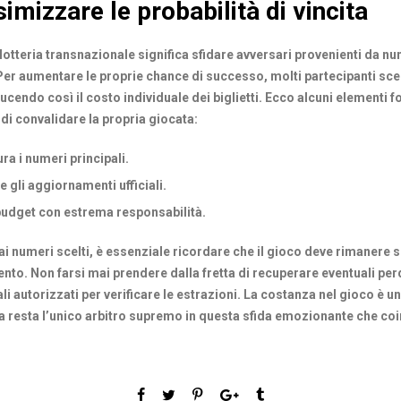
izzare le probabilità di vincita
lotteria transnazionale significa sfidare avversari provenienti da n
er aumentare le proprie chance di successo, molti partecipanti scel
ducendo così il costo individuale dei biglietti. Ecco alcuni elementi
di convalidare la propria giocata:
ra i numeri principali.
 gli aggiornamenti ufficiali.
 budget con estrema responsabilità.
 numeri scelti, è essenziale ricordare che il gioco deve rimanere 
to. Non farsi mai prendere dalla fretta di recuperare eventuali per
li autorizzati per verificare le estrazioni. La costanza nel gioco è 
 resta l’unico arbitro supremo in questa sfida emozionante che coin