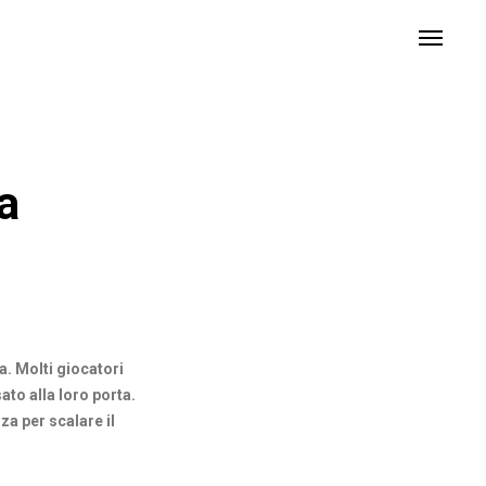
a
a. Molti giocatori
ato alla loro porta.
a per scalare il