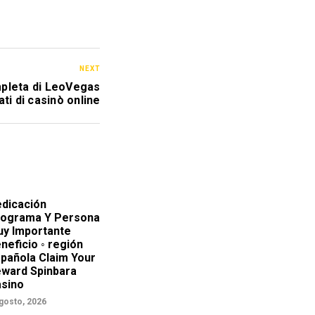
NEXT
pleta di LeoVegas
ti di casinò online
dicación
ograma Y Persona
y Importante
neficio ◦ región
pañola Claim Your
ward Spinbara
sino
gosto, 2026