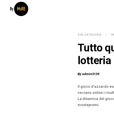
SIN CATEGORÍA
18
Tutto q
lotteri
By
admin3139
Il gioco d’azzardo eu
cercano online i risul
La dinamica del gioco
montepremi.