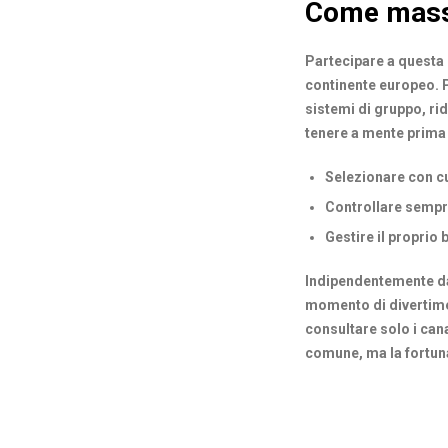
Come massim
Partecipare a questa 
continente europeo. P
sistemi di gruppo, ri
tenere a mente prima 
Selezionare con cu
Controllare sempre
Gestire il proprio
Indipendentemente dai
momento di divertimen
consultare solo i cana
comune, ma la fortuna