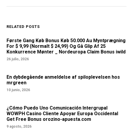
RELATED POSTS
Første Gang Køb Bonus Køb 50.000 Au Myntprægning
For $ 9,99 (Normalt $ 24,99) Og Gå Glip Af 25
Konkurrence Mønter _ Nordeuropa Claim Bonus iwild
26 julio, 2026
En dybdegående anmeldelse af spiloplevelsen hos
mrgreen
10 junio, 2026
¿Cómo Puedo Uno Comunicación Intergrupal
WOWPH Casino Cliente Apoyar Europa Occidental
Get Free Bonus orozino-apuesta.com
9 agosto, 2026