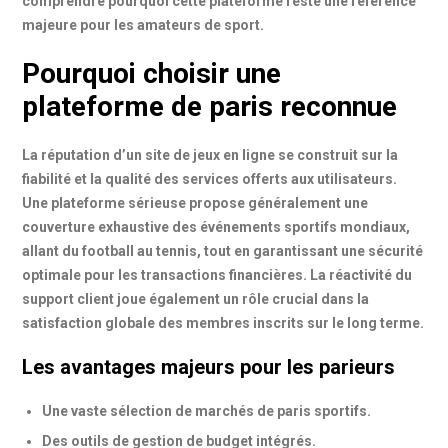
comprendre pourquoi cette plateforme reste une référence
majeure pour les amateurs de sport.
Pourquoi choisir une
plateforme de paris reconnue
La réputation d’un site de jeux en ligne se construit sur la
fiabilité et la qualité des services offerts aux utilisateurs.
Une plateforme sérieuse propose généralement une
couverture exhaustive des événements sportifs mondiaux,
allant du football au tennis, tout en garantissant une sécurité
optimale pour les transactions financières. La réactivité du
support client joue également un rôle crucial dans la
satisfaction globale des membres inscrits sur le long terme.
Les avantages majeurs pour les parieurs
Une vaste sélection de marchés de paris sportifs.
Des outils de gestion de budget intégrés.