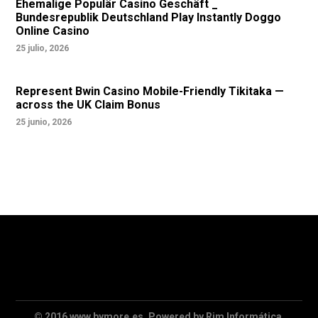
Ehemalige Populär Casino Geschäft _
Bundesrepublik Deutschland Play Instantly Doggo
Online Casino
25 julio, 2026
Represent Bwin Casino Mobile-Friendly Tikitaka —
across the UK Claim Bonus
25 junio, 2026
© 2016 www.bymore.es. Powered by Rim Informática.