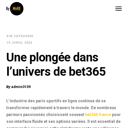
SIN CATEGORÍA
19 JUNIO, 2026
Une plongée dans
l’univers de bet365
By
admin3139
L’industrie des paris sportifs en ligne continue de se
transformer rapidement à travers le monde. De nombreux
parieurs passionnés choisissent souvent
bet365 france
pour
son interface fluide et ses options variées. Il est essentiel de