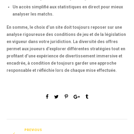
Un accès simplifié aux statistiques en direct pour mieux
analyser les matchs.
En somme, le choix d’un site doit toujours reposer sur une
analyse rigoureuse des conditions de jeu et de la législation
en vigueur dans votre juridiction. La diversité des offres
permet aux joueurs d’explorer différentes stratégies tout en
profitant d’une expérience de divertissement immersive et
encadrée, à condition de toujours garder une approche
responsable et réfléchie lors de chaque mise effectuée.
PREVIOUS