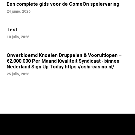
Een complete gids voor de ComeOn spelervaring
24 junio, 2026
Test
10 julio, 2026
Onverbloemd Knoeien Druppelen & Vooruitlopen –
€2.000.000 Per Maand Kwaliteit Syndicaat · binnen
Nederland Sign Up Today https://oshi-casino.nl/
25 julio, 2026