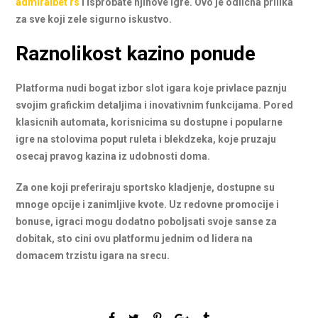
admiralbet rs
i isprobate njihove igre. Ovo je odlicna prilika
za sve koji zele sigurno iskustvo.
Raznolikost kazino ponude
Platforma nudi bogat izbor slot igara koje privlace paznju
svojim grafickim detaljima i inovativnim funkcijama. Pored
klasicnih automata, korisnicima su dostupne i popularne
igre na stolovima poput ruleta i blekdzeka, koje pruzaju
osecaj pravog kazina iz udobnosti doma.
Za one koji preferiraju sportsko kladjenje, dostupne su
mnoge opcije i zanimljive kvote. Uz redovne promocije i
bonuse, igraci mogu dodatno poboljsati svoje sanse za
dobitak, sto cini ovu platformu jednim od lidera na
domacem trzistu igara na srecu.